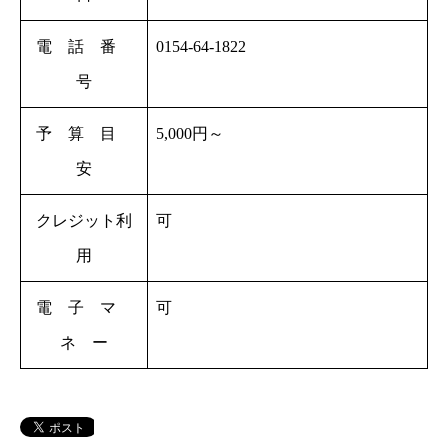
電 話 番
0154-64-1822
号
予 算 目
5,000円～
安
クレジット利
可
用
電 子 マ
可
ネ ー