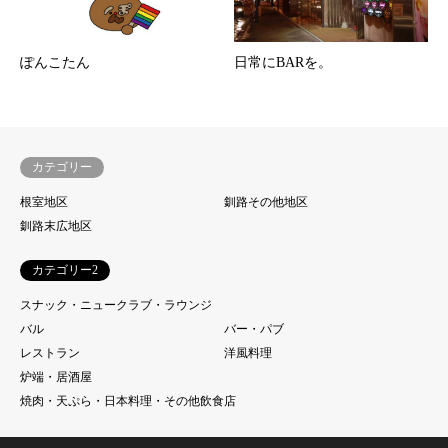
ぽんこたん
日常にBARを。
カテゴリー
根室地区
釧路その他地区
釧路末広地区
カテゴリー2
スナック・ニュークラブ・ラウンジ
バル
バー・パブ
レストラン
洋風料理
炉端・居酒屋
焼肉・天ぷら・日本料理・その他飲食店