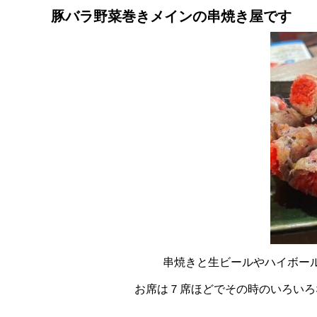
豚バラ野菜巻きメインの串焼き屋です
串焼きと生ビールやハイボー
お席は７席ほどでその時のいろいろ