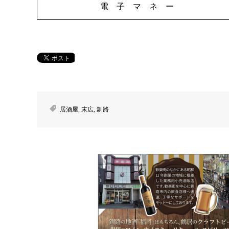
電 子 マ ネ ー
居酒屋
,
末広
,
釧路