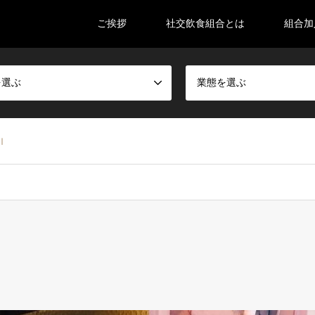
ご挨拶
社交飲食組合とは
組合加
を選ぶ
業態を選ぶ
Ｉ