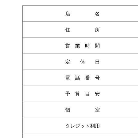
店 名
住 所
営 業 時 間
定 休 日
電 話 番 号
予 算 目 安
個 室
クレジット利用