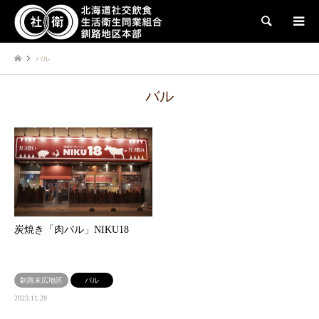
検索
バル
バル
炭焼き「肉バル」NIKU18
釧路末広地区
バル
2023.11.20