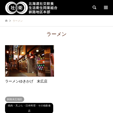
検索
ラーメン
ラーメン
ラーメンゆきかげ 末広店
釧路末広地区
焼肉・天ぷら・日本料理・その他飲食
店